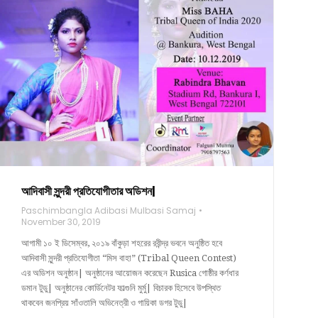
আদিবাসী সুন্দরী প্রতিযোগীতার অডিশন|
Paschimbangla Adibasi Mulbasi Samaj
November 30, 2019
আগামী ১০ ই ডিসেম্বর, ২০১৯ বাঁকুড়া শহরের রবীন্দ্র ভবনে অনুষ্ঠিত হবে
আদিবাসী সুন্দরী প্রতিযোগীতা “মিস বাহা” (Tribal Queen Contest)
এর অডিশন অনুষ্ঠান| অনুষ্ঠানের আয়োজন করেছেন Rusica গোষ্ঠীর কর্ণধার
ডমান টুডু| অনুষ্ঠানের কোর্ডিনেটর ফাল্গুনি মুর্মু| বিচারক হিসেবে উপস্থিত
থাকবেন জনপ্রিয় সাঁওতালি অভিনেত্রী ও গায়িকা ডগর টুডু|