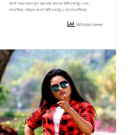
ভাবেই সবার সামনে তুলে ধরার কাজ করে যান শিল্পী ডগর টুডু ও তার
সহযোগীরা| অভিনন্দন জানাই শিল্পী ডগর টুডু ও তার সহযোগীদের|
589 total views