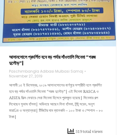
আসানসোলে প্রদর্শিত হবে বড় পর্দার সাঁওতালি সিনেমা “গরজ
দুলৌড়”|
Paschimbangla Adibasi Mulbasi Samaj
November 27, 2019
আগামী ১৫ ই ডিসেম্বর, ২০১৯ আসানসোলের বার্ণপুরে সম্প্রীতি হলে প্রদর্শিত
হবে বড় পর্দার সাঁওতালি সিনেমা “গরজ দুলৌড়”| এই সিনেমা RASCA ও
AISFA ফিল্ম ফেয়ারে সেরা সিনেমা হিসেবে পুরস্কৃত হয়েছে| সিনেমার গল্প
লিখেছেন সুভাষ হাঁসদা| অভিনয়ে আছেন লিনা হাঁসদা, পিন্টু সরেন, অনুপ
মারাণ্ডি ও অন্যান্যরা| টিকিটের দাম ব্যালকনি – ১০০ টাকা ও স্পেশাল – ৮০
টাকা|
519 total views