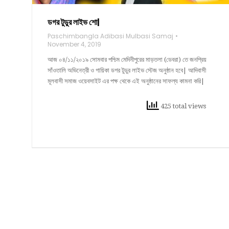
ডগর টুডুর লাইভ শো|
Paschimbangla Adibasi Mulbasi Samaj
November 4, 2019
আজ ০৪/১১/২০১৯ সোমবার পশ্চিম মেদিনীপুরের মাড়তলা (ডেবরা) তে জনপ্রিয়
সাঁওতালি অভিনেত্রী ও গায়িকা ডগর টুডুর লাইভ স্টেজ অনুষ্ঠান হবে| আদিবাসী
মূলবাসী সমাজ ওয়েবসাইট এর পক্ষ থেকে এই অনুষ্ঠানের সাফল্য কামনা করি|
425 total views