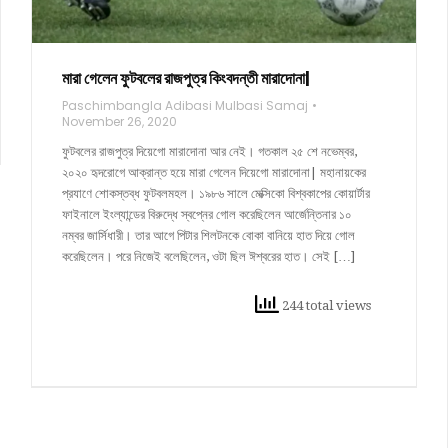
মারা গেলেন ফুটবলের রাজপুত্র কিংবদন্তী মারাদোনা|
Paschimbangla Adibasi Mulbasi Samaj
November 26, 2020
ফুটবলের রাজপুত্র দিয়েগো মারাদোনা আর নেই। গতকাল ২৫ শে নভেম্বর,
২০২০ হৃদরোগে আক্রান্ত হয়ে মারা গেলেন দিয়েগো মারাদোনা| মহানায়কের
প্রযাণে শোকস্তব্ধ ফুটবলমহল। ১৯৮৬ সালে মেক্সিকো বিশ্বকাপের কোয়ার্টার
ফাইনালে ইংল্যান্ডের বিরুদ্ধে স্বপ্নের গোল করেছিলেন আর্জেন্তিনার ১০
নম্বর জার্সিধারী। তার আগে পিটার শিলটনকে বোকা বানিয়ে হাত দিয়ে গোল
করেছিলেন। পরে নিজেই বলেছিলেন, ওটা ছিল ঈশ্বরের হাত। সেই […]
244 total views