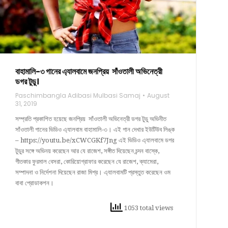
বাহামালি-৩ গানের এ্যালবামে জনপ্রিয় সাঁওতালী অভিনেত্রী
ডগর টুডু।
Paschimbangla Adibasi Mulbasi Samaj
August
31, 2019
সম্প্রতি প্রকাশিত হয়েছে জনপ্রিয় সাঁওতালী অভিনেত্রী ডগর টুডু অভিনীত
সাঁওতালী গানের ভিডিও এ্যালবাম বাহামালি-৩। এই গান দেখার ইউটিউব লিঙ্ক
– https://youtu.be/xCWCGKf7Jng এই ভিডিও এ্যালবামে ডগর
টুডুর সঙ্গে অভিনয় করেছেন আর যে রাজেশ, সঙ্গীত দিয়েছেন চন্দন বাস্কে,
গীতকার ফুরমাল বেসরা, কোরিয়োগ্রাফার করেছেন যে রাজেশ, ক্যামেরা,
সম্পাদনা ও নির্দেশনা দিয়েছেন রাজা মিশ্র। এ্যালবামটি প্রস্তুত করেছেন ওম
বাবা প্রোডাকশন।
1053 total views