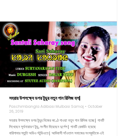
সহরায় উপলক্ষ্যে ডগর টুডুর নতুন গান রিলিজ হল|
Paschimbangla Adibasi Mulbasi Samaj
October
26, 2019
সহরায় উপলক্ষ্যে ডগর টুডুর নিজের কণ্ঠে গাওয়া নতুন গান রিলিজ হচ্ছে| গানটি
লিখেছেন সূর্যনারায়ণ টুডু, সংগীত দিয়েছেন দুর্গেশ| গানটি রেকর্ডিং হয়েছে
বারিপাদার স্তুতি অডিও স্টুডিওতে| আদিবাসী সাঁওতাল সমাজের সংস্কৃতিকে এই