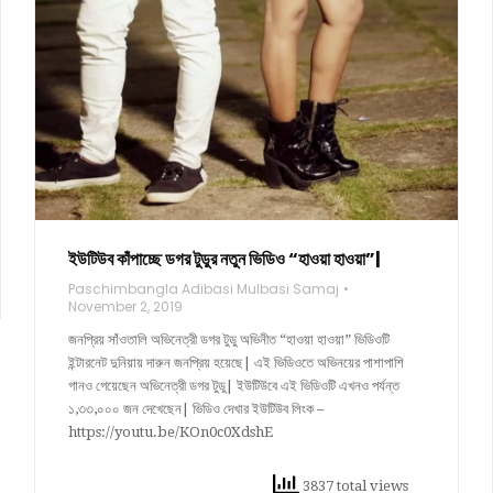
ইউটিউব কাঁপাচ্ছে ডগর টুডুর নতুন ভিডিও “হাওয়া হাওয়া”|
Paschimbangla Adibasi Mulbasi Samaj
November 2, 2019
জনপ্রিয় সাঁওতালি অভিনেত্রী ডগর টুডু অভিনীত “হাওয়া হাওয়া” ভিডিওটি
ইন্টারনেট দুনিয়ায় দারুন জনপ্রিয় হয়েছে| এই ভিডিওতে অভিনয়ের পাশাপাশি
গানও গেয়েছেন অভিনেত্রী ডগর টুডু| ইউটিউবে এই ভিডিওটি এখনও পর্যন্ত
১,৩৩,০০০ জন দেখেছেন| ভিডিও দেখার ইউটিউব লিংক –
https://youtu.be/KOn0c0XdshE
3837 total views