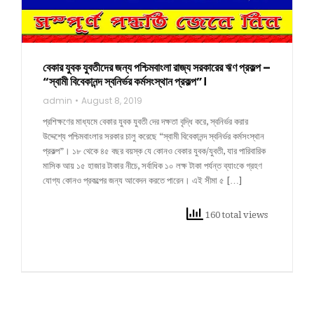
বেকার যুবক যুবতীদের জন্য পশ্চিমবাংলা রাজ্য সরকারের ঋণ প্রকল্প –
“স্বামী বিবেকানন্দ স্বনির্ভর কর্মসংস্থান প্রকল্প”।
admin
August 8, 2019
প্রশিক্ষণের মাধ্যমে বেকার যুবক যুবতী দের দক্ষতা বৃদ্ধি করে, স্বনির্ভর করার
উদ্দেশ্যে পশ্চিমবাংলার সরকার চালু করেছে “স্বামী বিবেকানন্দ স্বনির্ভর কর্মসংস্থান
প্রকল্প”। ১৮ থেকে ৪৫ বছর বয়স্ক যে কোনও বেকার যুবক/যুবতী, যার পারিবারিক
মাসিক আয় ১৫ হাজার টাকার নীচে, সর্বাধিক ১০ লক্ষ টাকা পর্যন্ত ব্যাংকে গ্রহণ
যোগ্য কোনও প্রকল্পের জন্য আবেদন করতে পারেন। এই সীমা ৫ […]
160 total views