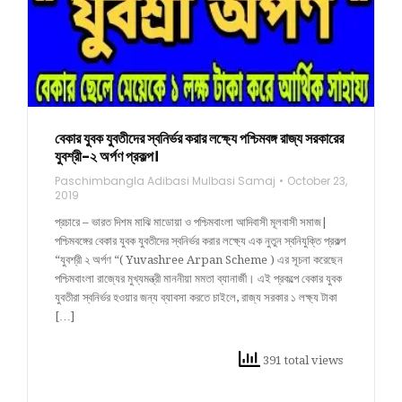
বেকার যুবক যুবতীদের স্বনির্ভর করার লক্ষ্যে পশ্চিমবঙ্গ রাজ্য সরকারের
যুবশ্রী-২ অর্পণ প্রকল্প।
Paschimbangla Adibasi Mulbasi Samaj
October 23,
2019
প্রচারে – ভারত দিশম মাঝি মাডোয়া ও পশ্চিমবাংলা আদিবাসী মূলবাসী সমাজ|
পশ্চিমবঙ্গের বেকার যুবক যুবতীদের স্বনির্ভর করার লক্ষ্যে এক নুতুন স্বনিযুক্তি প্রকল্প
“যুবশ্রী ২ অর্পণ “( Yuvashree Arpan Scheme ) এর সূচনা করেছেন
পশ্চিমবাংলা রাজ্যের মুখ্যমন্ত্রী মাননীয়া মমতা ব্যানার্জী। এই প্রকল্পে বেকার যুবক
যুবতীরা স্বনির্ভর হওয়ার জন্য ব্যাবসা করতে চাইলে, রাজ্য সরকার ১ লক্ষ্য টাকা
[…]
391 total views