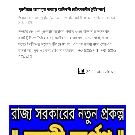
পুরুলিয়ার অযোধ্যা পাহাড়ে আদিবাসী মালিকানাধীন টুরিষ্ট লজ|
Paschimbangla Adibasi Mulbasi Samaj
November
30, 2020
সম্প্রতি দেখা গেল পুরুলিয়ার অযোধ্যা পাহাড়ে ওপরে আদিবাসী মালিকানাধীন
একটি টুরিষ্ট লজ তৈরী হয়েছে| লজটির নাম বাস্কে লজ| এখানে থাকা, খাওয়া
সমেত পিকনিক এর জন্যেও বুকিং নেওয়া হয়| এই লজ ব্যবসা সফল হোক এই
কামনা করি| বুকিং এর জন্য যোগাযোগ করবেন – 9836255861/ +91 6295
074 410
2044 total views