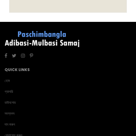
QUICK LINKS
হোম
গ্যালারি
ডাউনলোড
সদস্যপদ
দান করুন
যোগাযোগ করুন