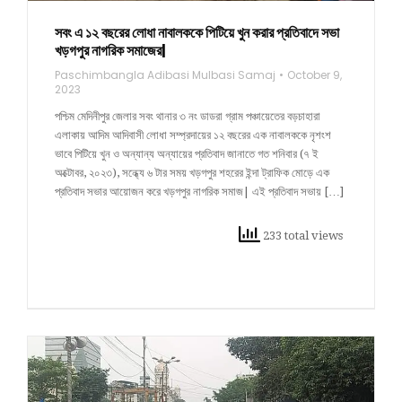
সবং এ ১২ বছরের লোধা নাবালককে পিটিয়ে খুন করার প্রতিবাদে সভা
খড়গপুর নাগরিক সমাজের|
Paschimbangla Adibasi Mulbasi Samaj
October 9,
2023
পশ্চিম মেদিনীপুর জেলার সবং থানার ৩ নং ডাডরা গ্রাম পঞ্চায়েতের বড়চাহারা
এলাকায় আদিম আদিবাসী লোধা সম্প্রদায়ের ১২ বছরের এক নাবালককে নৃশংশ
ভাবে পিটিয়ে খুন ও অন্যান্য অন্যায়ের প্রতিবাদ জানাতে গত শনিবার (৭ ই
অক্টোবর, ২০২৩), সন্ধ্যে ৬ টার সময় খড়গপুর শহরের ইন্দা ট্রাফিক মোড়ে এক
প্রতিবাদ সভার আয়োজন করে খড়গপুর নাগরিক সমাজ| এই প্রতিবাদ সভায় […]
233 total views