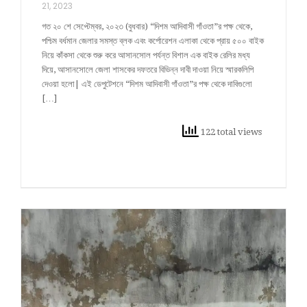
21, 2023
গত ২০ শে সেপ্টেম্বর, ২০২৩ (বুধবার) “দিশম আদিবাসী গাঁওতা”র পক্ষ থেকে,
পশ্চিম বর্ধমান জেলার সমস্ত ব্লক এবং কর্পোরেশন এলাকা থেকে প্রায় ৫০০ বাইক
নিয়ে কাঁকসা থেকে শুরু করে আসানসোল পর্যন্ত বিশাল এক বাইক রেলির মধ্য
দিয়ে, আসানসোলে জেলা শাসকের দফতরে বিভিন্ন দাবী দাওয়া নিয়ে স্মারকলিপি
দেওয়া হলো| এই ডেপুটেশনে “দিশম আদিবাসী গাঁওতা”র পক্ষ থেকে দাবিগুলো
[…]
122 total views