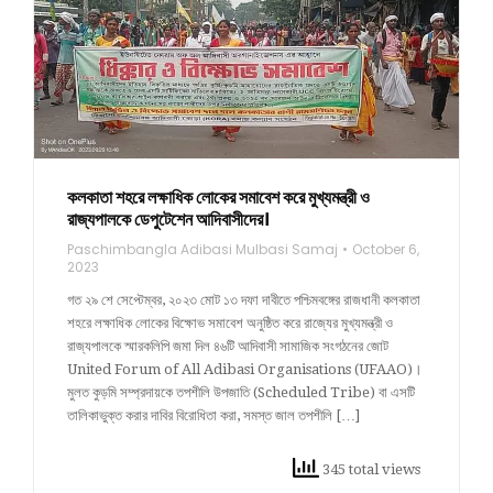
কলকাতা শহরে লক্ষাধিক লোকের সমাবেশ করে মুখ্যমন্ত্রী ও
রাজ্যপালকে ডেপুটেশেন আদিবাসীদের।
Paschimbangla Adibasi Mulbasi Samaj
October 6,
2023
গত ২৯ শে সেপ্টেম্বর, ২০২৩ মোট ১৩ দফা দাবীতে পশ্চিমবঙ্গের রাজধানী কলকাতা
শহরে লক্ষাধিক লোকের বিক্ষোভ সমাবেশ অনুষ্ঠিত করে রাজ্যের মুখ্যমন্ত্রী ও
রাজ্যপালকে স্মারকলিপি জমা দিল ৪৬টি আদিবাসী সামাজিক সংগঠনের জোট
United Forum of All Adibasi Organisations (UFAAO)।
মুলত কুড়মি সম্প্রদায়কে তপশীলি উপজাতি (Scheduled Tribe) বা এসটি
তালিকাভুক্ত করার দাবির বিরোধিতা করা, সমস্ত জাল তপশীলি […]
345 total views