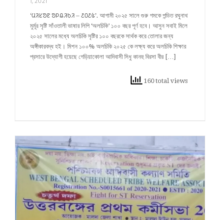
1, 2021
‘ᱢᱤᱥᱚᱱ ᱚᱞᱪᱤᱠᱤ – ᱒᱐᱒᱕’. আগামী ২০২৫ সালে গুরু গমকে পন্ডিত রঘুনাথ
মুর্মূর সৃষ্টি সাঁওতালী ভাষার লিপি ‘অলচিকি’ ১০০ বছর পূর্ণ হবে। আসুন সবাই মিলে
২০২৫ সালের মধ্যে অলচিকি সৃষ্টির ১০০ বছরকে সার্থক করে তোলার জন্য
অঙ্গীকারবদ্ধ হই। মিশন ১০০% অলচিকি ২০২৫ কে লক্ষ্য করে অলচিকি শিক্ষার
প্রসারে উদ্যোগী হয়েছে গেড়িয়াকোলা আদিবাসী সিধু কানহু বিরসা বীর […]
160 total views