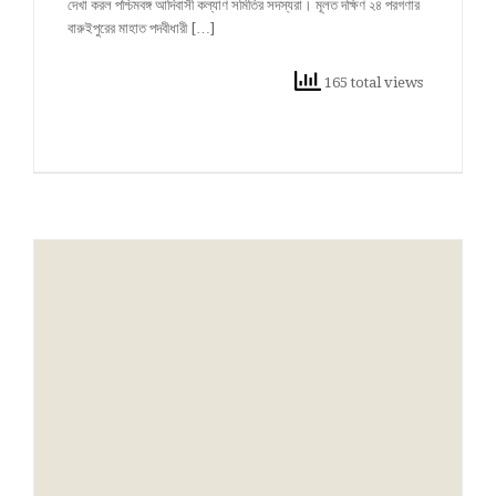
দেখা করল পশ্চিমবঙ্গ আদিবাসী কল্যাণ সমিতির সদস্যরা। মূলত দক্ষিণ ২৪ পরগণার
বারুইপুরের মাহাত পদবীধারী […]
165 total views