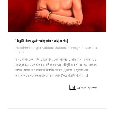
বিরবান্টা বিরসা মুন্ডা-আক্ জানাম মাহা মানাও|
Paschimbangla Adibasi Mulbasi Samaj
November
11, 2021
ঠাঁও : সাসাং বেডা , চিলা , বান্দোয়ান , জেলা পুরুলিয়া , পছিম বাংলা । মাহা : ১৫
নভেম্বর ২০২১ , অকতে : তারাসিঞ ১ টাড়াং সাহিজুহি রে : সাসাং বেডা সাওহেৎ
মান্ডের , সপহৎ রে : সানতালি লিটারেরি ফোরাম , পুরুলিয়া ‌। সুবুদিয়া কো ,
দারায়কান ১৫ নভেম্বর চেতানরে অল আকান ঠাঁওরে বিরবান্টা বিরসা […]
74 total views