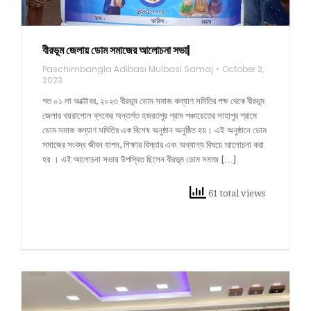
বীরভূম জেলায় ডোম সমাজের আলোচনা সভা|
Paschimbangla Adibasi Mulbasi Samaj
October 2,
2023
গত ০১ লা অক্টোবর, ২০২৩ বীরভূম ডোম সমাজ কল্যাণ সমিতির পক্ষ থেকে বীরভূম
জেলার খয়রাশোল ব্লকের অন্তর্গত হজরতপুর গ্রাম পঞ্চায়েতের সাহাপুর গ্রামে
ডোম সমাজ কল্যাণ সমিতির এক বিশেষ অনুষ্ঠান অনুষ্ঠিত হয়। এই অনুষ্ঠানে ডোম
সমাজের সংবদ্ধ জীবন যাপন, শিক্ষার বিস্তার এবং অন্যান্য বিষয়ে আলোচনা করা
হয় । এই আলোচনা সভায় উপস্থিত ছিলেন বীরভূম ডোম সমাজ […]
61 total views