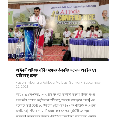
আদিবাসী অধিকার রাষ্ট্রীয় মঞ্চের সর্বভারতীয় সম্মেলন অনুষ্ঠিত হল
তামিলনাড়ু রাজ্যে|
Paschimbangla Adibasi Mulbasi Samaj
September
22, 2023
গত ১৯-২১ সেপ্টেম্বর, ২০২৩ তিন দিন ধরে আদিবাসী অধিকার রাষ্ট্রীয় মঞ্চের
সর্বভারতীয় সম্মেলন অনুষ্ঠিত হল তামিলনাড়ু রাজ্যেের নামাক্কাল শহরে| এই
সম্মেলনে সারা দেশের ১৬ টি রাজ্যে থেকে মোট ৪৫৬ জন প্রতিনিধি অংশগ্রহণ
করেছিলেন| পশ্চিমবঙ্গের ১৮ টি জেলা থেকে ৩০ জন প্রতিনিধি অংশগ্রহণ
করেছেন| সম্মেলনে সব রাজ্যের প্রতিনিধিরা আলোচনায় ঝড় তুললেন কেন্দ্রীয়