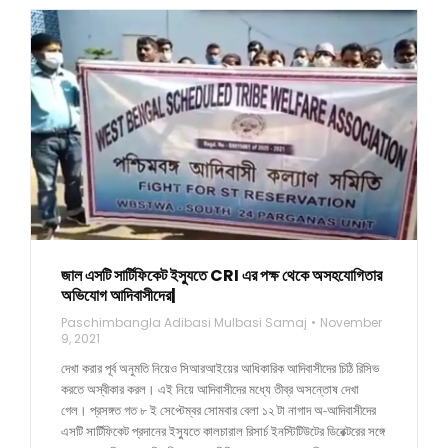
জাল এসটি সার্টিফিকেট ইস্যুতে CRI এর পক্ষ থেকে অসহযোগিতার
অভিযোগ আদিবাসীদের|
Paschimbangla Adibasi Mulbasi Samaj
November
9, 2021
দেখা করার পূর্ব অনুমতি নিয়েও সিআরআইয়ের আধিকারিক আদিবাসীদের চিঠি রিসিভ
করতে অস্বীকার করল। এই নিয়ে আদিবাসীদের মধ্যে তীব্র অসন্তোষ দেখা
গেল। প্রসঙ্গত গত ৮ ই সেপ্টেম্বর সোমবার বেলা ১২ টা নাগাদ অ-আদিবাসীদের
এসটি সার্টিফিকেট প্রদানের ইস্যুতে কালচারাল রিসার্চ ইনস্টিটিউটের ডিরেক্টরের সঙ্গে