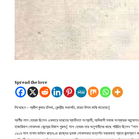
Spread the love
লিখেছেন – প্রদীপ কুমার হাঁসদা, কেন্দ্রীয় সভাপতি, ভারত দিশম মাঝি মাডোয়া|
স্বর্গীয় লাল হেমরম ছিলেন একধারে ভারতের স্বাধীনতা সংগ্রামী, আদিবাসী সমাজ সংস্কারক আন্দো
হাজারিবাগ লোকসভা কেন্দ্রের বিকাশ পুরুষ| লাল হেমরম তার অনুগামীদের কাছে পরিচিত ছিলেন “লাল
১৯১৪ সাল নাগাদ বর্তমান ঝাড়খণ্ড রাজ্যের দুমকা লোকসভার অন্তর্গত সরায়দাহা গ্রামে জন্মগ্রহ