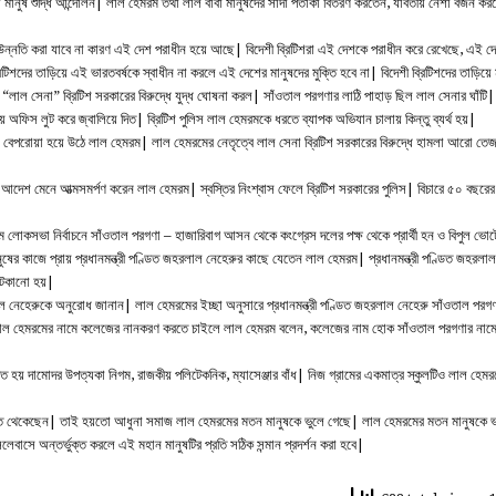
থা মানুষ শুদ্ধি আন্দোলন| লাল হেমরম তথা লাল বাবা মানুষদের সাদা পতাকা বিতরণ করতেন, যাবতীয় নেশা বর্জন ক
উন্নতি করা যাবে না কারণ এই দেশ পরাধীন হয়ে আছে| বিদেশী ব্রিটিশরা এই দেশকে পরাধীন করে রেখেছে, এই দ
শদের তাড়িয়ে এই ভারতবর্ষকে স্বাধীন না করলে এই দেশের মানুষদের মুক্তি হবে না| বিদেশী ব্রিটিশদের তাড়িয়ে ম
“লাল সেনা” ব্রিটিশ সরকারের বিরুদ্ধে যুদ্ধ ঘোষনা করল| সাঁওতাল পরগণার লাঠি পাহাড় ছিল লাল সেনার ঘাঁটি
 অফিস লুট করে জ্বালিয়ে দিত| ব্রিটিশ পুলিস লাল হেমরমকে ধরতে ব্যাপক অভিযান চালায় কিন্তু ব্যর্থ হয়|
 বেপরোয়া হয়ে উঠে লাল হেমরম| লাল হেমরমের নেতৃত্বে লাল সেনা ব্রিটিশ সরকারের বিরুদ্ধে হামলা আরো তে
ীর আদেশ মেনে আত্মসমর্পণ করেন লাল হেমরম| স্বস্তির নিংশ্বাস ফেলে ব্রিটিশ সরকারের পুলিস| বিচারে ৫০ বছরে
লোকসভা নির্বাচনে সাঁওতাল পরগণা – হাজারিবাগ আসন থেকে কংগ্রেস দলের পক্ষ থেকে প্রার্থী হন ও বিপুল ভ
ের কাজে প্রায় প্রধানমন্ত্রী পণ্ডিত জহরলাল নেহেরুর কাছে যেতেন লাল হেমরম| প্রধানমন্ত্রী পণ্ডিত জহরলাল
 আটকানো হয়|
হরলাল নেহেরুকে অনুরোধ জানান| লাল হেমরমের ইচ্ছা অনুসারে প্রধানমন্ত্রী পণ্ডিত জহরলাল নেহেরু সাঁওতাল 
ু লাল হেমরমের নামে কলেজের নানকরণ করতে চাইলে লাল হেমরম বলেন, কলেজের নাম হোক সাঁওতাল পরগণার নাম
দামোদর উপত্যকা নিগম, রাজকীয় পলিটেকনিক, ম্যাসেঞ্জার বাঁধ| নিজ গ্রামের একমাত্র স্কুলটিও লাল হেমর
়িতে থেকেছেন| তাই হয়তো আধুনা সমাজ লাল হেমরমের মতন মানুষকে ভুলে গেছে| লাল হেমরমের মতন মানুষকে ভা
েবাসে অন্তর্ভুক্ত করলে এই মহান মানুষটির প্রতি সঠিক সন্মান প্রদর্শন করা হবে|