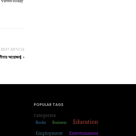
1 views today
NEXT ARTICLE
িযোগীতার আয়োজন|
»
POPULAR TAGS
Categories
Education
Books
Business
Employment
Entertainment