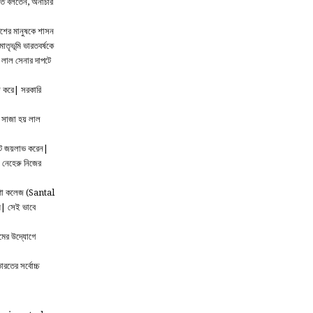
রতে বলতেন, অনাচার
েশের মানুষকে শাসন
াতৃভূমি ভারতবর্ষকে
| লাল সেনার দাপটে
জ করে| সরকারি
র সাজা হয় লাল
োটে জয়লাভ করেন|
 নেহেরু নিজের
পরগণা কলেজ (Santal
ে| সেই ভাবে
মের উদ্যোগে
রতের সর্বোচ্চ