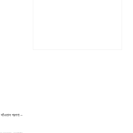
র সাঁওতাল পরগণা –