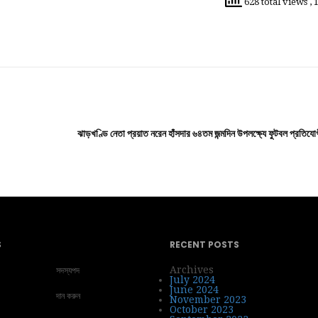
628 total views
, 
ঝাড়খণ্ডি নেতা প্রয়াত নরেন হাঁসদার ৬৪তম জন্মদিন উপলক্ষ্যে ফুটবল প্রত
S
RECENT POSTS
সদস্যপদ
Archives
July 2024
June 2024
দান করুন
November 2023
October 2023