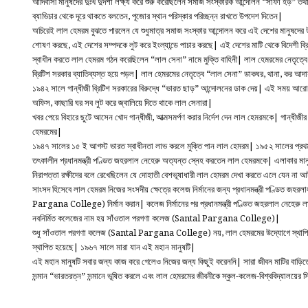
আদিবাসী মানুষদের দুঃখ দুর্দশা লক্ষ্য করে শুরু করেছিলেন সমাজ সংস্কারক আন্দোলন “সাফা হড়” ত
ব্যাভিচার থেকে দূরে থাকতে বলতেন, পূজোর স্থান পরিস্কার পরিচ্ছন্ন রাখতে উপদেশ দিতেন|
অচিরেই লাল হেমরম বুঝতে পারলেন যে শুধুমাত্র সমাজ সংস্কার আন্দোলন করে এই দেশের মানুষদের 
শোষণ করছে, এই দেশের সম্পদকে লুট করে ইংল্যান্ডে পাচার করছে| এই দেশের মাটি থেকে বিদেশী ব্রিটি
স্বাধীন করতে লাল হেমরম গঠন করেছিলেন “লাল সেনা” নামে মুক্তি বাহিনী| লাল হেমরমের নেতৃত্বে 
ব্রিটিশ সরকার ব্যাতিব্যস্ত হয়ে পড়ল| লাল হেমরমের নেতৃত্বে “লাল সেনা” ডাকঘর, থানা, কর আদায়
১৯৪২ সালে গান্ধীজী ব্রিটিশ সরকারের বিরুদ্ধে “ভারত ছাড়” আন্দোলনের ডাক দেয়| এই সময় আরো
অফিস, কাছারি ঘর সব লুট করে জ্বালিয়ে দিতে থাকে লাল সেনারা|
খবর পেয়ে বিহারে ছুটে আসেন খোদ গান্ধীজী, আত্মসমর্পণ করার নির্দেশ দেন লাল হেমরমকে| গান্ধীজ
হেমরমের|
১৯৪৭ সালের ১৫ ই আগস্ট ভারত স্বাধীনতা লাভ করলে মুক্তি পান লাল হেমরম| ১৯৫২ সালের প্রথম 
তৎকালীন প্রধানমন্ত্রী পণ্ডিত জহরলাল নেহেরু অত্যন্ত স্নেহ করতেন লাল হেমরমকে| এলাকার মানুষ
নিরাপত্তা রক্ষীদের বলে রেখেছিলেন যে দোহাতী বেশভূষাধারী লাল হেমরম দেখা করতে এলে যেন না
সাংসদ হিসেবে লাল হেমরম নিজের সংসদীয় ক্ষেত্রে কলেজ নির্মানের জন্য প্রধানমন্ত্রী পণ্ডিত জ
Pargana College) নির্মান করান| কলেজ নির্মানের পর প্রধানমন্ত্রী পণ্ডিত জহরলাল নেহের
নবনির্মিত কলেজের নাম হয় সাঁওতাল পরগণা কলেজ (Santal Pargana College)|
শুধু সাঁওতাল পরগণা কলেজ (Santal Pargana College) নয়, লাল হেমরমের উদ্যোগে স্থাপিত হয় 
স্থাপিত হয়েছে| ১৯৬৭ সালে মারা যান এই মহান মানুষটি|
এই মহান মানুষটি সবার জন্য কাজ করে গেলেও নিজের জন্য কিছুই করেননি| সারা জীবন মাটির বাড
সন্মান “ভারতরত্ন” সন্মানে ভূষিত করলে এবং লাল হেমরমের জীবনীকে স্কুল-কলেজ-বিশ্ববিদ্যালয়ের সিল