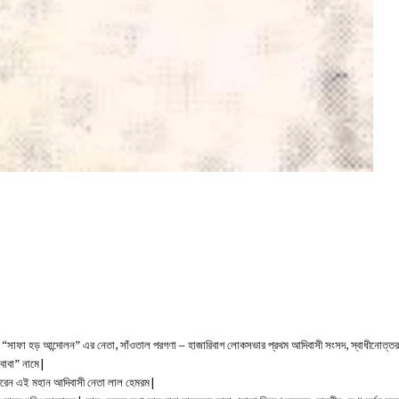
লন “সাফা হড় আন্দোলন” এর নেতা, সাঁওতাল পরগণা – হাজারিবাগ লোকসভার প্রথম আদিবাসী সংসদ, স্বাধীনোত্ত
 বাবা” নামে|
ণ করেন এই মহান আদিবাসী নেতা লাল হেমরম|