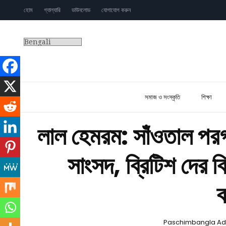
হোম
গ্যাল্যারি
ডাউনলোড
যোগাযোগ করুন
সমাজ ও সংস্কৃতি
শিক্ষা
লাল হেমরম: সাঁওতাল পর
সাংসদ, ব্রিটিশ দের ব
ক
Paschimbangla Adi