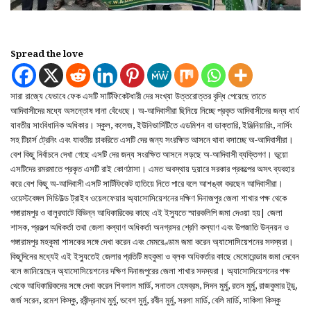
Spread the love
সারা রাজ্যে যেভাবে ফেক এসটি সার্টিফিকেটধারী দের সংখ্যা উত্তরোত্তর বৃদ্ধি পেয়েছে তাতে
আদিবাসীদের মধ্যে অসন্তোষ দানা বেঁধেছে। অ-আদিবাসীরা ছিনিয়ে নিচ্ছে প্রকৃত আদিবাসীদের জন্য ধার্য
যাবতীয় সাংবিধানিক অধিকার। স্কুল, কলেজ, ইউনিভার্সিটিতে এডমিশন বা ডাক্তারি, ইঞ্জিনিয়ারিং, নার্সিং
সহ টিচার্স ট্রেনিং এবং যাবতীয় চাকরিতে এসটি দের জন্য সংরক্ষিত আসনে থাবা বসাচ্ছে অ-আদিবাসীরা।
বেশ কিছু নির্বাচনে দেখা গেছে এসটি দের জন্য সংরক্ষিত আসনে লড়ছে অ-আদিবাসী ব্যক্তিগণ। ভূয়ো
এসটিদের রমরমাতে প্রকৃত এসটি রাই কোণঠাসা। এমত অবস্থায় দুয়ারে সরকার প্রকল্পের অসৎ ব্যবহার
করে বেশ কিছু অ-আদিবাসী এসটি সার্টিফিকেট হাতিয়ে নিতে পারে বলে আশঙ্কা করছেন আদিবাসীরা।
ওয়েস্টবেঙ্গল সিডিউল্ড ট্রাইব ওয়েলফেয়ার অ্যাসোসিয়েশনের দক্ষিণ দিনাজপুর জেলা শাখার পক্ষ থেকে
গঙ্গারামপুর ও বালুরঘাটে বিভিন্ন আধিকারিকের কাছে এই ইস্যুতে স্মারকলিপি জমা দেওয়া হয়| জেলা
শাসক, প্রকল্প অধিকর্তা তথা জেলা কল্যাণ অধিকর্তা অনগ্রসর শ্রেণি কল্যাণ এবং উপজাতি উন্নয়ন ও
গঙ্গারামপুর মহকুমা শাসকের সঙ্গে দেখা করেন এবং মেমরেণ্ডাম জমা করেন অ্যাসোসিয়েশনের সদস্যরা।
কিছুদিনের মধ্যেই এই ইস্যুতেই জেলার প্রতিটি মহকুমা ও ব্লক অধিকর্তার কাছে মেমোরেন্ডাম জমা দেবেন
বলে জানিয়েছেন অ্যাসোসিয়েশনের দক্ষিণ দিনাজপুরের জেলা শাখার সদস্যরা। অ্যাসোসিয়েশনের পক্ষ
থেকে আধিকারিকদের সঙ্গে দেখা করেন শিবলাল মার্ডি, সনাতন হেমব্রম, সিদন মুর্মু, রতন মুর্মু, রাজকুমার টুডু,
জর্জ সরেন, রমেশ কিস্কু, রবীন্দ্রনাথ মুর্মু, ভবেশ মুর্মু, রবীন মুর্মু, সরলা মার্ডি, বেলি মার্ডি, সাকিলা কিস্কু