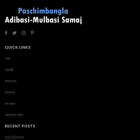
QUICK LINKS
হোম
গ্যালারি
ডাউনলোড
সদস্যপদ
দান করুন
যোগাযোগ করুন
RECENT POSTS
Archives