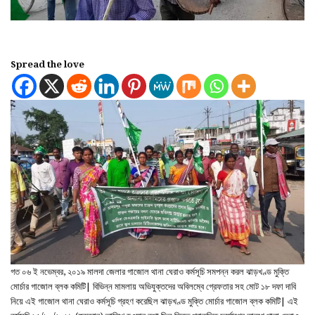
Spread the love
গত ০৬ ই নভেম্বর, ২০১৯ মালদা জেলার গাজোল থানা ঘেরাও কর্মসূচি সমপন্ন করল ঝাড়খণ্ড মুক্তি
মোর্চার গাজোল ব্লক কমিটি| বিভিন্ন মামলায় অভিযুক্তদের অবিলম্বে গ্রেফতার সহ মোট ১৮ দফা দাবি
নিয়ে এই গাজোল থানা ঘেরাও কর্মসূচি গ্রহণ করেছিল ঝাড়খণ্ড মুক্তি মোর্চার গাজোল ব্লক কমিটি| এই