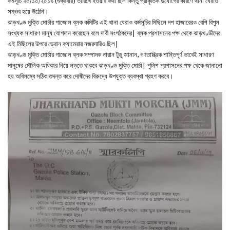
কর্মসূচি ২৫/১০/২০১৯ (শুক্রবার) তারিখে হ‌ওয়ার কথা ছিল কিন্তু প্রাকৃতিক দুর্যোগের কারণে থানা ঘেরাও
সম্ভব হয়ে উঠেনি।
ঝাড়খণ্ড মুক্তি মোর্চার গাজোল ব্লক কমিটির এই থানা ঘেরাও কর্মসূচির মিছিলে দশ হাজারেরও বেশি বিপুল
সংখ্যক সাধারণ মানুষ যোগদান করেছেন বলে দাবী সংগঠকদের| ব্লক প্রশাসনের পক্ষ থেকে ঝাড়খণ্ডীদের
এই মিছিলের উপরে ড্রোন ক্যামেরার নজরদারিও ছিল|
ঝাড়খণ্ড মুক্তি মোর্চার গাজোল ব্লক সম্পাদক নারান টুডু জানান, গণতান্ত্রিক শান্তিপূর্ণ ভাবেই সাধারণ
মানুষের মৌলিক অধিকার নিয়ে লড়তে থাকবে ঝাড়খণ্ড মুক্তি মোর্চা| পুলিশ প্রশাসনের পক্ষ থেকে জানানো
হয় অবিলম্বে সঠিক তদন্ত করে দোষীদের বিরুদ্ধে উপযুক্ত ব্যবস্থা গ্রহণ করবে।