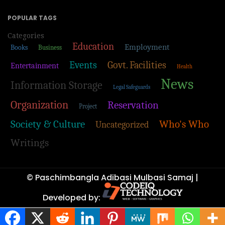
POPULAR TAGS
Categories
Education
Employment
Books
Business
Events
Govt. Facilities
Entertainment
Health
News
Information Storage
Legal Safeguards
Organization
Reservation
Project
Society & Culture
Who's Who
Uncategorized
Writings
© Paschimbangla Adibasi Mulbasi Samaj |
Developed by: