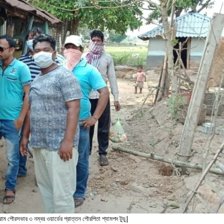
গ্রাম পৌরসভার ৩ নম্বর ওয়ার্ডের প্রাত্তন পৌরপিতা শ্যামপদ টুডু|