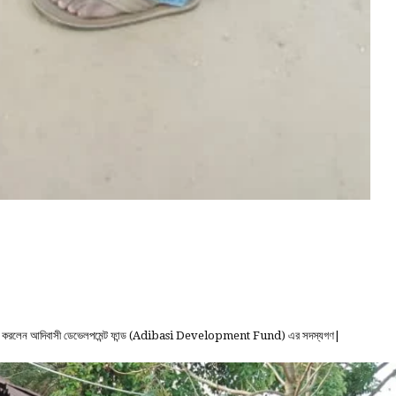
ণ বিতরণ করলেন আদিবাসী ডেভেলপমেন্ট ফান্ড (Adibasi Development Fund) এর সদস্যগণ|